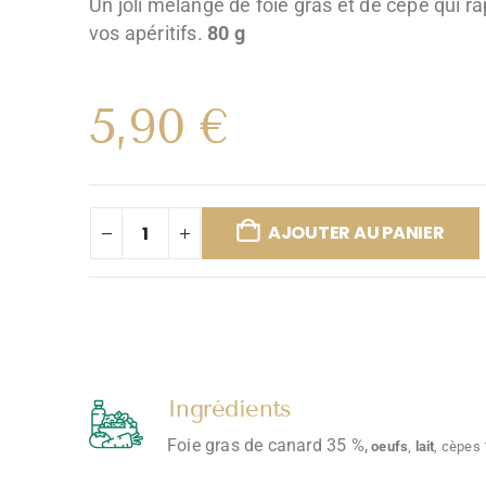
Un joli mélange de foie gras et de cèpe qui r
vos apéritifs.
80 g
5,90
€
AJOUTER AU PANIER
Ingrédients
Foie gras de canard 35 %,
oeufs
,
lait
, cèpes 