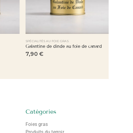
SPÉCIALITÉS AU FOIE GRAS
SPÉCIALITÉ
Galantine de dinde au foie de canard
7,90
€
7,90
€
Catégories
Foies gras
Produits du terroir