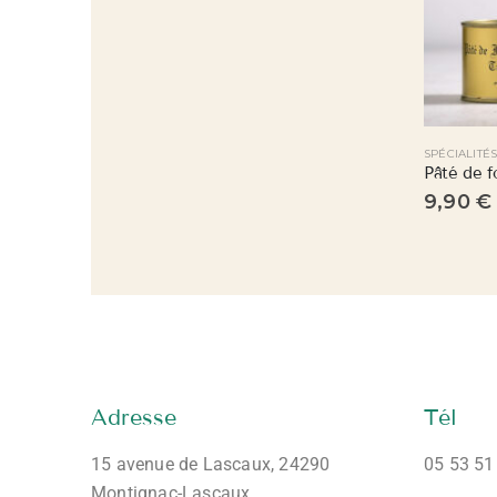
SPÉCIALITÉS AU FOIE GRAS
SPÉCIALITÉ
Toasti’figue
Pâté de f
5,90
€
9,90
€
Adresse
Tél
15 avenue de Lascaux, 24290
05 53 51
Montignac-Lascaux