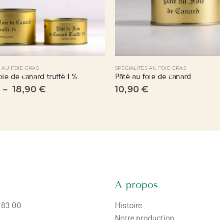
S AU FOIE GRAS
SPÉCIALITÉS AU FOIE GRAS
oie de canard truffé 1 %
Pâté au foie de canard
–
18,90
€
10,90
€
A propos
 83 00
Histoire
Notre production