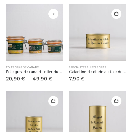
FOIES GRAS DE CANARD
SPÉCIALITÉS AU FOIE GRAS
Foie gras de canard entier du Périgord
Galantine de dinde au foie de canard
20,90
€
–
49,90
€
7,90
€