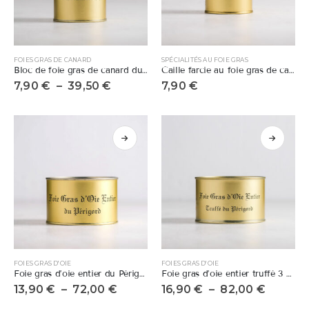
FOIES GRAS DE CANARD
SPÉCIALITÉS AU FOIE GRAS
Bloc de foie gras de canard du Périgord
Caille farcie au foie gras de canard
7,90
€
–
39,50
€
7,90
€
FOIES GRAS D'OIE
FOIES GRAS D'OIE
Foie gras d’oie entier du Périgord
Foie gras d’oie entier truffé 3 % du Périgord
13,90
€
–
72,00
€
16,90
€
–
82,00
€