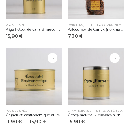
PLATS CUISINÉS
DOUCEURS, HUILES ET ACCOMPAGNEMENTS
Aiguillettes de canard sauce foie gras
Arlequines de Carlux (noix au chocolat)
15,90
€
7,30
€
PLATS CUISINÉS
CHAMPIGNONS ET TRUFFES DU PÉRIGORD
Cassoulet gastronomique au magret de canard
Cèpes morceaux cuisinés à l’huile
11,90
€
–
15,90
€
15,90
€