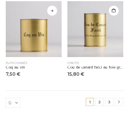
PLATS CUISINÉS
CONFITS
Coq au vin
Cou de canard farci au foie gras de canard
7,50
€
15,80
€
1
2
3