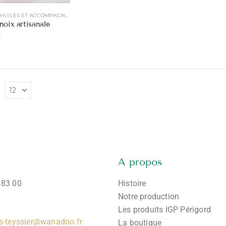
DOUCEURS, HUILES ET ACCOMPAGNEMENTS
noix artisanale
€
A propos
 83 00
Histoire
Notre production
Les produits IGP Périgord
as-teyssier@wanadoo.fr
La boutique