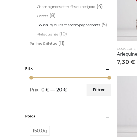
(4)
Champignons et truffes du périgord
(8)
Confits
(5)
Douceurs, huiles et accompagnements
(10)
Plats cuisinés
(11)
Terrines & rillettes
7,30
€
Prix
Prix :
0 €
—
20 €
Filtrer
Poids
150.0g