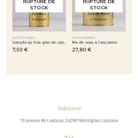
TURE DE
RUPTURE DE
TOCK
STOCK
S
PLATS CUISINÉS
PLATS CUISINÉS
Velouté au foie gras de canard
Ris de veau à l’ancienne
Enchaud
27,80
€
12,50
€
–
16,50
Adresse
15 avenue de Lascaux, 24290 Montignac-Lascaux