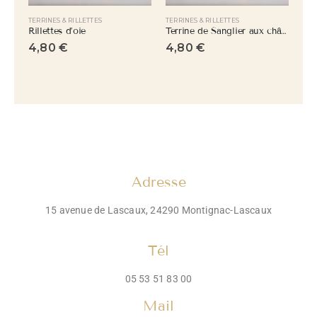
TERRINES & RILLETTES
TERRINES & RILLETTES
TER
Rillettes d’oie
Terrine de Sanglier aux châtaignes
Gri
4,80
€
4,80
€
4
Adresse
15 avenue de Lascaux, 24290 Montignac-Lascaux
Tél
05 53 51 83 00
Mail